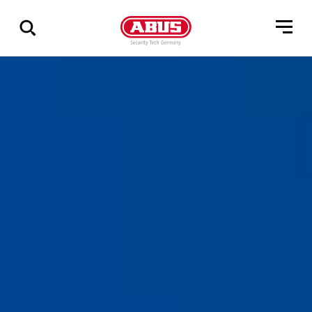
Zeige
alle
Ergebnisse