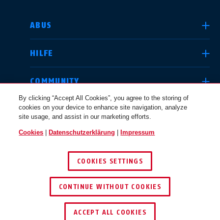
LAND AUSWÄHLEN
ABUS
HILFE
Deutschland
United Kingdom
COMMUNITY
By clicking “Accept All Cookies”, you agree to the storing of
cookies on your device to enhance site navigation, analyze
RECHTLICHES
site usage, and assist in our marketing efforts.
International
USA
Cookies
|
Datenschutzerklärung
|
Impressum
ÖSTERREICH
COOKIES SETTINGS
Canada
© 2026 ABUS
Österreich
EN
FR
CONTINUE WITHOUT COOKIES
ACCEPT ALL COOKIES