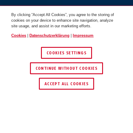
By clicking “Accept All Cookies”, you agree to the storing of
cookies on your device to enhance site navigation, analyze
site usage, and assist in our marketing efforts.
Cookies
|
Datenschutzerklärung
|
Impressum
COOKIES SETTINGS
CONTINUE WITHOUT COOKIES
GRANIT™ Plus 470/150HB300 +
GRANIT™ Plus 470/150HB230 +
HÄNDLER FINDEN
Halter USH470
Halter USH470
ACCEPT ALL COOKIES
Beschreibung