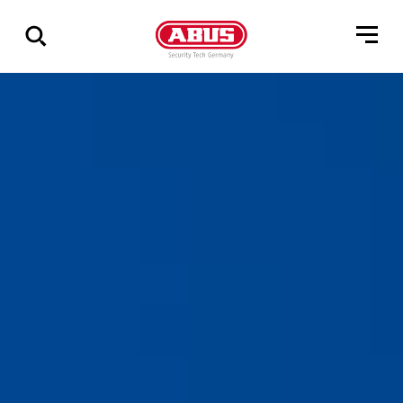
Zeige
alle
Ergebnisse