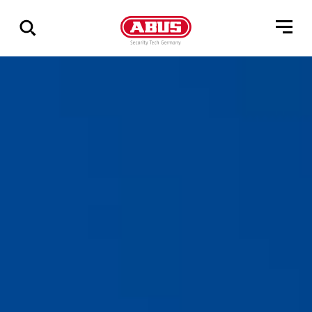
Zeige
alle
Ergebnisse