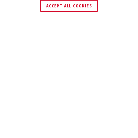
ACCEPT ALL COOKIES
Description
GRANIT™ POWER 58
VÉRITABLE COUP
DE FORCE CONTRE
LE VOL
Avec le GRANIT™ Power 58, vous allez
donner du fil à retordre aux voleurs.