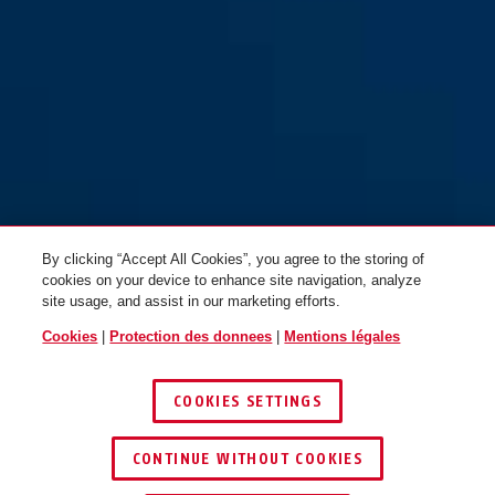
GRANIT™ Power XPlus™
58/140HBIII100
By clicking “Accept All Cookies”, you agree to the storing of
cookies on your device to enhance site navigation, analyze
site usage, and assist in our marketing efforts.
Cookies
|
Protection des donnees
|
Mentions légales
COOKIES SETTINGS
CONTINUE WITHOUT COOKIES