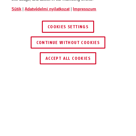
Sütik
|
Adatvédelmi nyilatkozat
|
Impresszum
COOKIES SETTINGS
CONTINUE WITHOUT COOKIES
KERESKEDŐ KERESÉSE
ACCEPT ALL COOKIES
Leírás
GRANIT™ POWER 58
MAXIMÁLIS