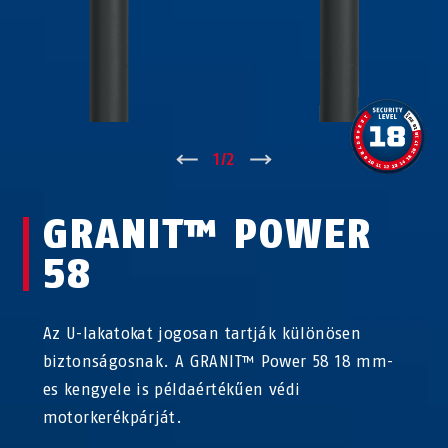
↑
1
/
2
↓
GRANIT™ POWER
58
Az U-lakatokat jogosan tartják különösen
biztonságosnak. A GRANIT™ Power 58 18 mm-
es kengyele is példaértékűen védi
motorkerékpárját.