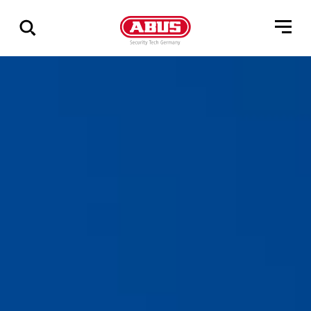
Összes
találat
mutatása