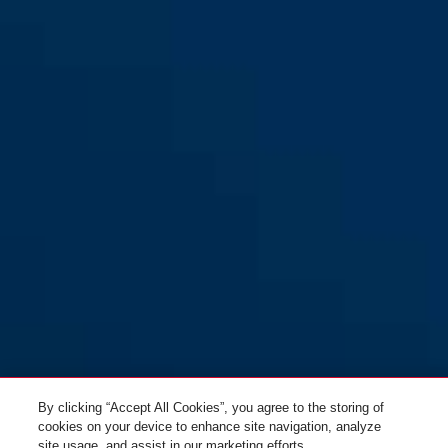
GRANIT™ Power XPlus™
black
GRANIT™ Power XPlus™
58/140HBIII310
58/140HBIII260
GRANIT™ Power XPlus™
58/140HBIII100
By clicking “Accept All Cookies”, you agree to the storing of
cookies on your device to enhance site navigation, analyze
site usage, and assist in our marketing efforts.