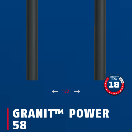
↑
1
/
2
↓
GRANIT™ POWER
58