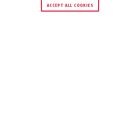
ACCEPT ALL COOKIES
Beskrivning
GRANIT™ POWER 58
VISA TJUVEN ATT
DET INTE FINNS
NÅGOT ATT HÄMTA
Med GRANIT™ Power 58 behöver du inte
oroa dig för stölder.