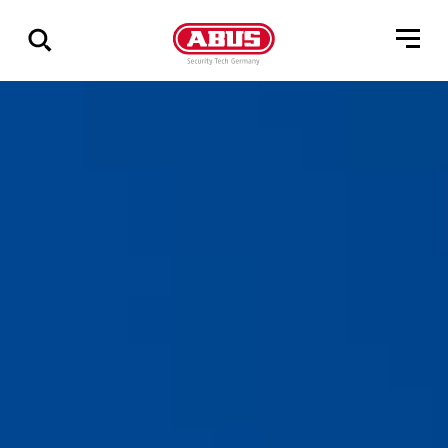
Zeige
alle
Ergebnisse