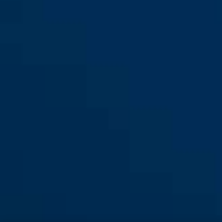
GRANIT™ Power XPlus™
black
GRANIT™ Power XPlus™
58/140HBIII310
58/140HBIII260
GRANIT™ Power XPlus™
58/140HBIII100