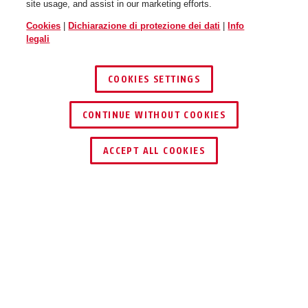
site usage, and assist in our marketing efforts.
Cookies
|
Dichiarazione di protezione dei dati
|
Info
legali
COOKIES SETTINGS
CONTINUE WITHOUT COOKIES
ACCEPT ALL COOKIES
Descrizione
GRANIT™ POWER 58
UN MESSAGGIO