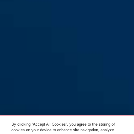
GRANIT™ Power XPlus™
black
GRANIT™ Power XPlus™
58/140HBIII310
58/140HBIII260
GRANIT™ Power XPlus™
58/140HBIII100
By clicking “Accept All Cookies”, you agree to the storing of
cookies on your device to enhance site navigation, analyze