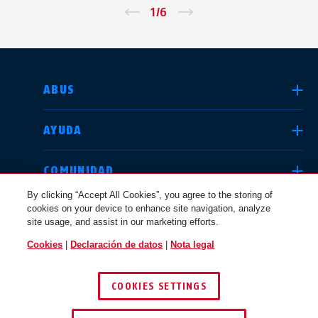
←
1
/
6
→
SELECCIONE UN PAÍS
ABUS
AYUDA
Deutschland
United Kingdom
COMUNIDAD
By clicking “Accept All Cookies”, you agree to the storing of
cookies on your device to enhance site navigation, analyze
CUESTIONES JURÍDICAS
site usage, and assist in our marketing efforts.
International
USA
Cookies
|
Declaración de datos
|
Nota legal
ESPAÑA
COOKIES SETTINGS
Canada
© 2026 ABUS
Österreich
EN
FR