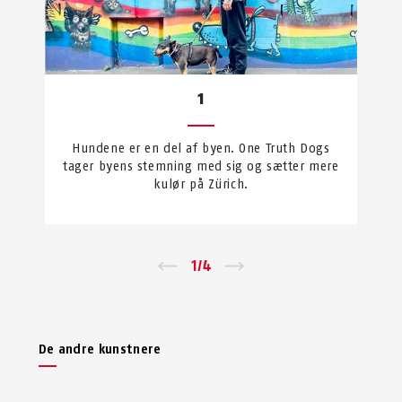
1
Hundene er en del af byen. One Truth Dogs
tager byens stemning med sig og sætter mere
kulør på Zürich.
←
1
/
4
→
De andre kunstnere