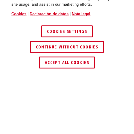
site usage, and assist in our marketing efforts.
Cookies
|
Declaración de datos
|
Nota legal
COOKIES SETTINGS
CONTINUE WITHOUT COOKIES
ENCONTRAR DISTRIBUIDOR
ACCEPT ALL COOKIES
Descripción
365 TRIGGER ALARM 2.0
ACTIVAR Y ESTAR