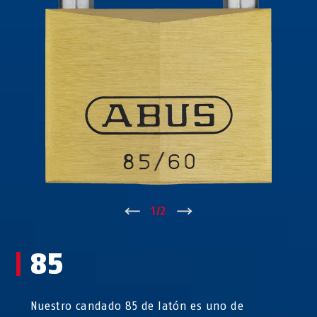
↑
1
/
2
↓
85
Nuestro candado 85 de latón es uno de