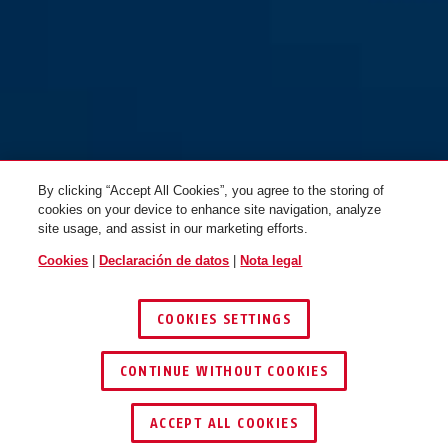
85/25
85/30
By clicking “Accept All Cookies”, you agree to the storing of
cookies on your device to enhance site navigation, analyze
site usage, and assist in our marketing efforts.
Cookies
|
Declaración de datos
|
Nota legal
COOKIES SETTINGS
85/30HB24
85/30HB65
CONTINUE WITHOUT COOKIES
ENCONTRAR DISTRIBUIDOR
ACCEPT ALL COOKIES