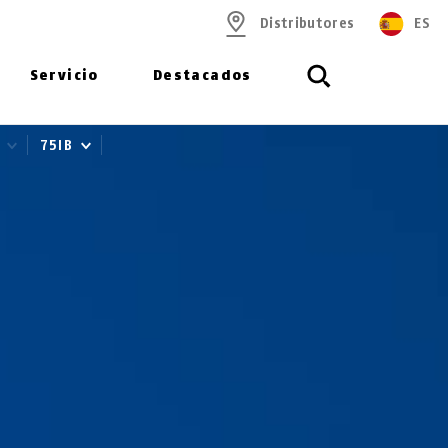
Distributores
ES
Servicio
Destacados
e
75IB