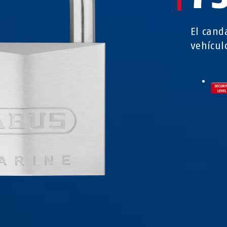
El cand
vehícul