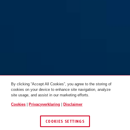
75IB/40
75IB/50
By clicking “Accept All Cookies”, you agree to the storing of
cookies on your device to enhance site navigation, analyze
site usage, and assist in our marketing efforts.
Cookies
|
Privacyverklaring
|
Disclaimer
COOKIES SETTINGS