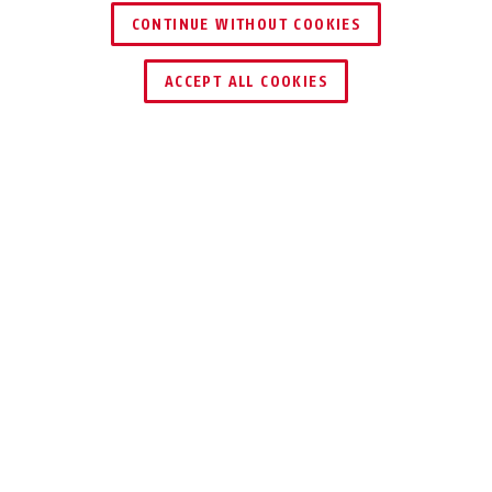
CONTINUE WITHOUT COOKIES
ACCEPT ALL COOKIES
Beschrijving
75IB
100% ROESTVRIJ
MESSING SLOT
Het maritieme hangslot Messing 75IB
van ABUS is ideaal voor het beveiligen