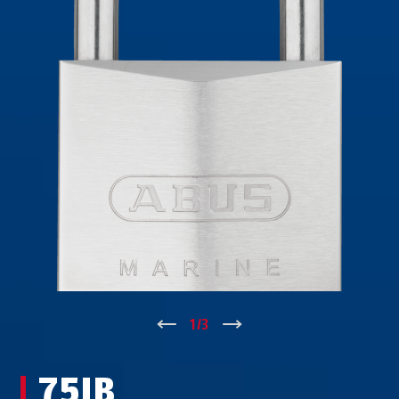
↑
1
/
3
↓
75IB