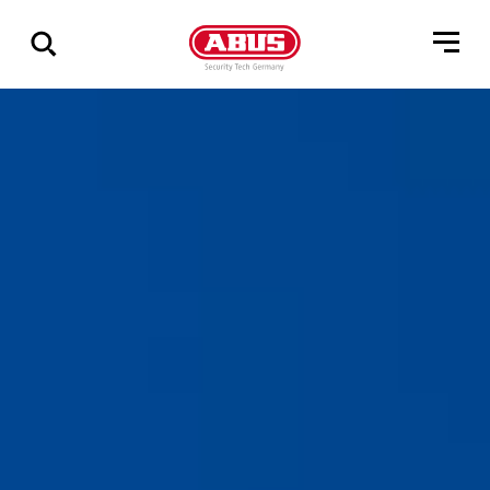
Geef
alle
resultaten
weer