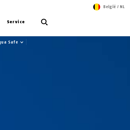
België
/
NL
Service
qua Safe