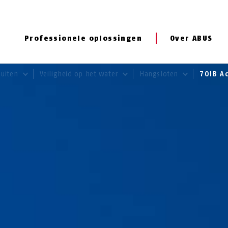
Professionele oplossingen
Over ABUS
buiten
Veiligheid op het water
Hangsloten
70IB A