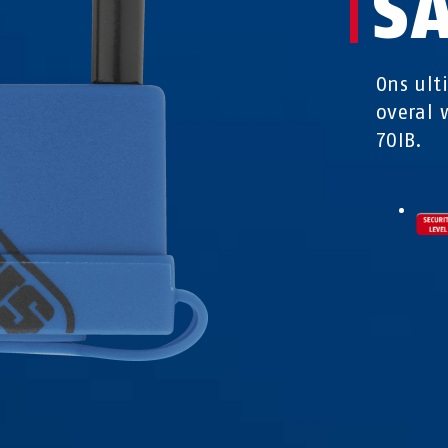
S
Ons ult
overal 
70IB.