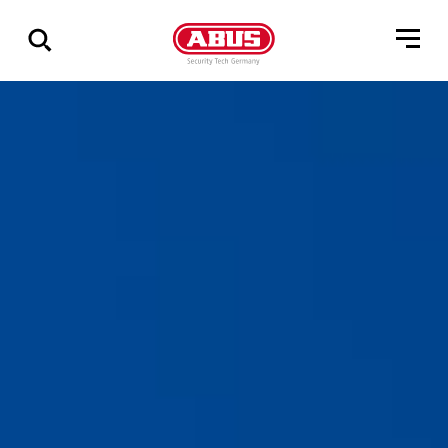
Zeige
alle
Ergebnisse