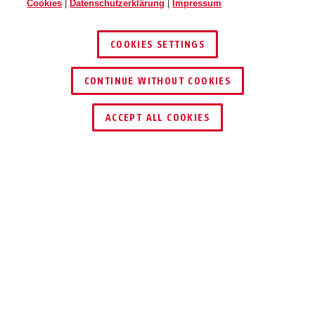
Cookies
|
Datenschutzerklärung
|
Impressum
COOKIES SETTINGS
70/50
CONTINUE WITHOUT COOKIES
HÄNDLER FINDEN
ACCEPT ALL COOKIES
Beschreibung
70 EXPEDITION
MARINESCHLOSS