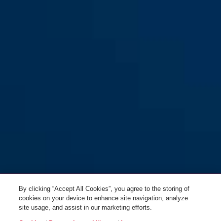
gelb
schwarz
70/35 gelb
70/35 schwarz
70/45
70/45HB63
By clicking “Accept All Cookies”, you agree to the storing of
cookies on your device to enhance site navigation, analyze
site usage, and assist in our marketing efforts.