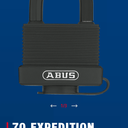
↑
1
/
3
↓
70 EXPEDITION