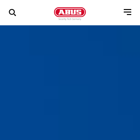
Zeige
alle
Ergebnisse