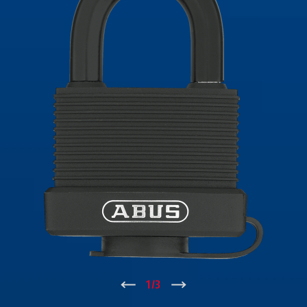
↑
1
/
3
↓