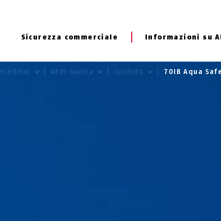
Sicurezza commerciale
Informazioni su 
per esterni
ABUS nautica
Lucchetti
70IB Aqua Saf