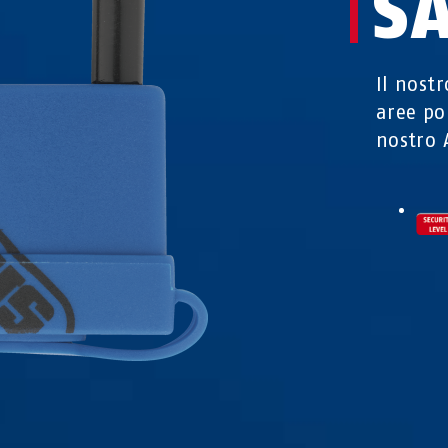
S
Il nost
aree po
nostro 