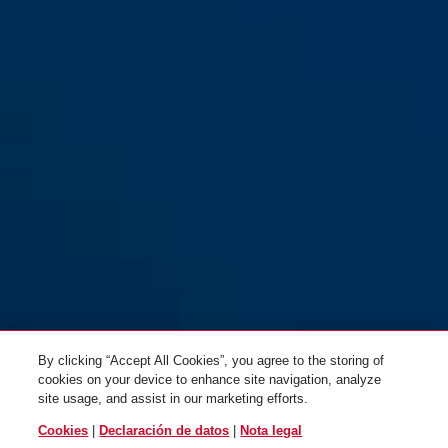
200/155
200/75
200/95
By clicking “Accept All Cookies”, you agree to the storing of
cookies on your device to enhance site navigation, analyze
site usage, and assist in our marketing efforts.
Cookies
|
Declaración de datos
|
Nota legal