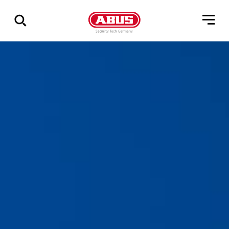
Összes
találat
mutatása