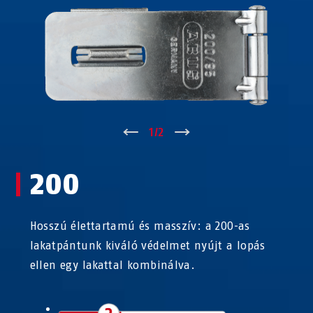
↑
1
/
2
↓
200
Hosszú élettartamú és masszív: a 200-as
lakatpántunk kiváló védelmet nyújt a lopás
ellen egy lakattal kombinálva.