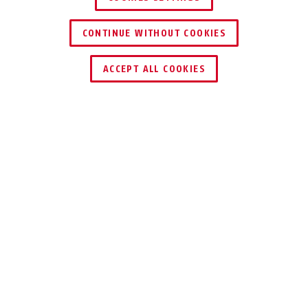
CONTINUE WITHOUT COOKIES
KERESKEDŐ KERESÉSE
ACCEPT ALL COOKIES
Leírás
200
MASSZÍV
LAKATPÁNT
A 200-as lakatpántunk masszív és