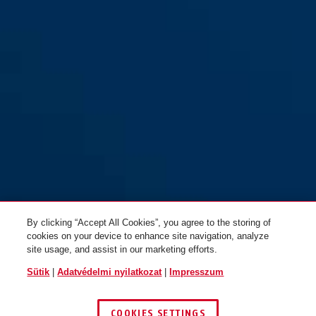
200/95
By clicking “Accept All Cookies”, you agree to the storing of
cookies on your device to enhance site navigation, analyze
site usage, and assist in our marketing efforts.
Sütik
|
Adatvédelmi nyilatkozat
|
Impresszum
COOKIES SETTINGS