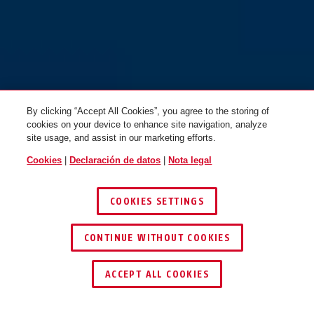
Scator safety yellow
polar white
By clicking “Accept All Cookies”, you agree to the storing of
cookies on your device to enhance site navigation, analyze
site usage, and assist in our marketing efforts.
Cookies
|
Declaración de datos
|
Nota legal
COOKIES SETTINGS
CONTINUE WITHOUT COOKIES
ENCONTRAR DISTRIBUIDOR
ACCEPT ALL COOKIES