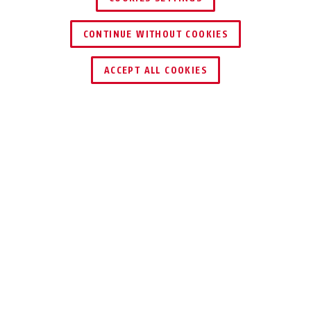
CONTINUE WITHOUT COOKIES
ENCONTRAR DISTRIBUIDOR
ACCEPT ALL COOKIES
Descripción
DAPTEO
AJUSTE PERFECTO,
PROTECCIÓN
PERFECTA