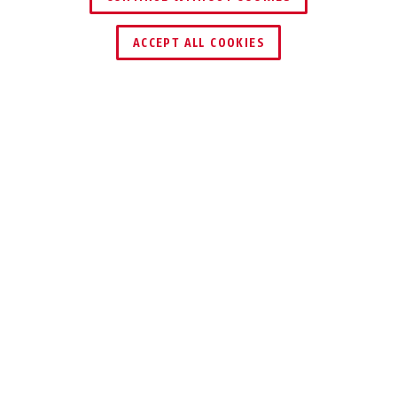
ENCONTRAR DISTRIBUIDOR
ACCEPT ALL COOKIES
Descripción
XACTO
DEPORTIVAS Y
CÓMODAS: GAFAS
DE SEGURIDAD SIN
MONTURA