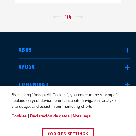
←
1
/
4
→
SELECCIONE UN PAÍS
ABUS
AYUDA
Deutschland
United Kingdom
COMUNIDAD
By clicking “Accept All Cookies”, you agree to the storing of
cookies on your device to enhance site navigation, analyze
CUESTIONES JURÍDICAS
site usage, and assist in our marketing efforts.
International
USA
Cookies
|
Declaración de datos
|
Nota legal
ESPAÑA
COOKIES SETTINGS