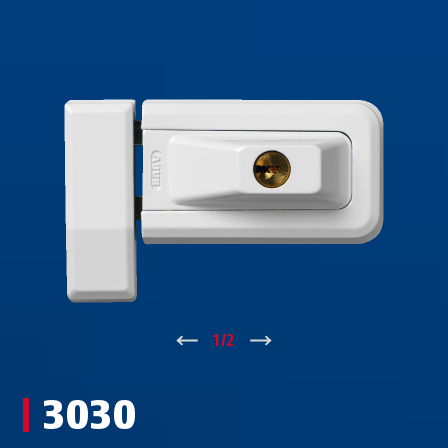
↑
1
/
2
↓
3030