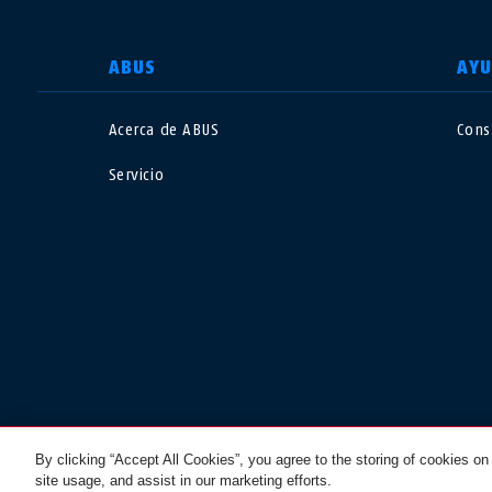
SELECCIONE UN PAÍS
ABUS
AY
Acerca de ABUS
Cons
Deutschland
U
Servicio
Canada
Ö
EN
FR
Italia
B
México
F
Danmark
N
© 2026 ABUS
Україна
Br
By clicking “Accept All Cookies”, you agree to the storing of cookies on
site usage, and assist in our marketing efforts.