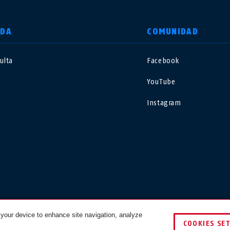
UDA
COMUNIDAD
ulta
Facebook
nited Kingdom
International
YouTube
sterreich
Nederland
Instagram
elgië
Schweiz
NL
FR
DE
FR
rance
Sverige
orge
Portugal
asil
Việt Nam
 your device to enhance site navigation, analyze
COOKIES SE