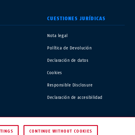
CUESTIONES JURÍDICAS
Nota legal
USA
Política de Devolución
Polska
Declaración de datos
Cookies
España
Responsible Disclosure
Magyarország
Declaración de accesibilidad
România
ESPAÑA
Finland
TTINGS
CONTINUE WITHOUT COOKIES