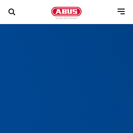
Összes
találat
mutatása