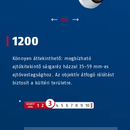
↑
1
/
2
↓
1200
Könnyen áttekinthető: megbízható
ajtókitekintő sárgaréz házzal 35–59 mm-es
ajtóvastagsághoz. Az objektív átfogó rálátást
biztosít a kültéri területre.