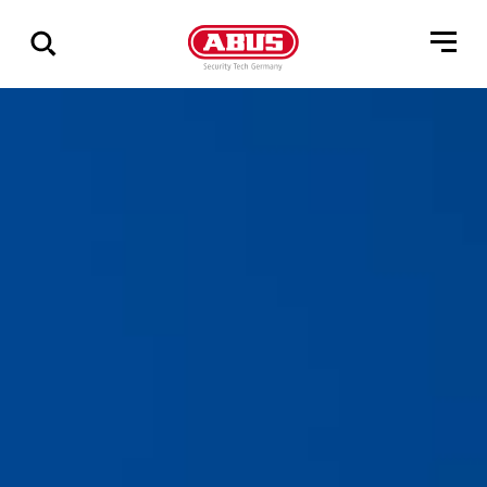
Zeige
alle
Ergebnisse