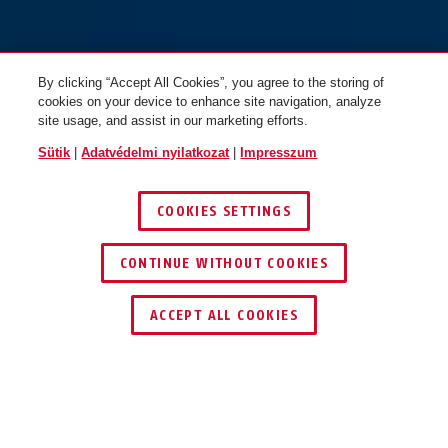
TSS550 barna szett
TSS550 ezüst hengerzárbetét
rudakkal
nélkül rudakkal
By clicking “Accept All Cookies”, you agree to the storing of
cookies on your device to enhance site navigation, analyze
site usage, and assist in our marketing efforts.
Sütik
|
Adatvédelmi nyilatkozat
|
Impresszum
COOKIES SETTINGS
CONTINUE WITHOUT COOKIES
TSS550 ezüst Set rudakkal
TSS550 ezüst Set rudakkal
ACCEPT ALL COOKIES
Leírás