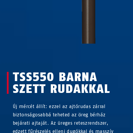
TSS550 BARNA
SZETT RUDAKKAL
Új mércét állít: ezzel az ajtórudas zárral
biztonságosabbá teheted az öreg bérház
bejárati ajtaját. Az üreges reteszrendszer,
edzett fűrészelés elleni dugókkal és masszív