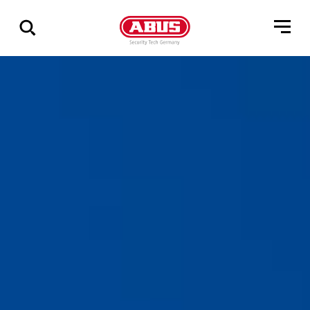
Összes
találat
mutatása