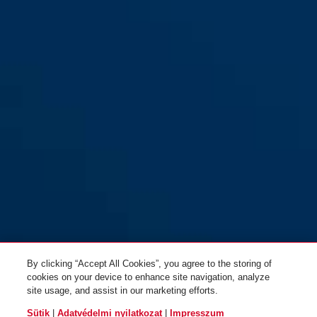
Aljzatvédő JC2208 EMMA CH
By clicking “Accept All Cookies”, you agree to the storing of
cookies on your device to enhance site navigation, analyze
site usage, and assist in our marketing efforts.
Sütik
|
Adatvédelmi nyilatkozat
|
Impresszum