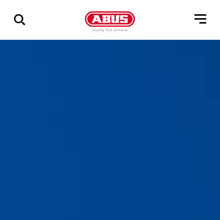
Összes
találat
mutatása