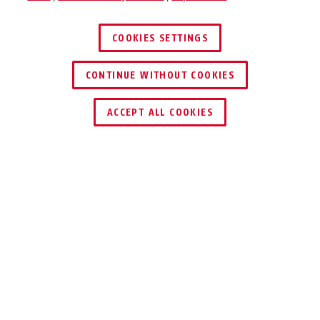
COOKIES SETTINGS
CONTINUE WITHOUT COOKIES
KERESKEDŐ KERESÉSE
ACCEPT ALL COOKIES
Leírás
JC2208 EMMA CH
MEGAKADÁLYOZZA
A BELENYÚLÁST