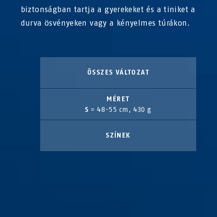
biztonságban tartja a gyerekeket és a tiniket a
durva ösvényeken vagy a kényelmes túrákon.
ÖSSZES VÁLTOZAT
MÉRET
S
= 48-55 cm, 430 g
SZÍNEK