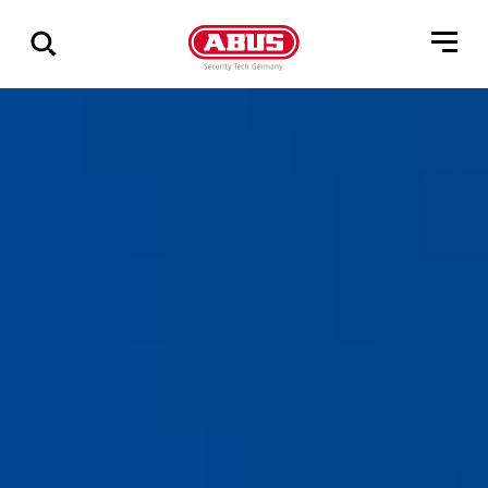
Összes
találat
mutatása