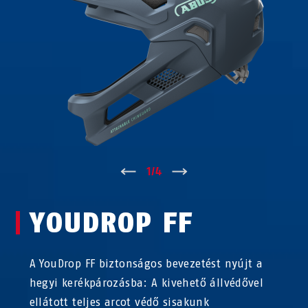
↑
1
/
4
↓
YOUDROP FF
A YouDrop FF biztonságos bevezetést nyújt a
hegyi kerékpározásba: A kivehető állvédővel
ellátott teljes arcot védő sisakunk