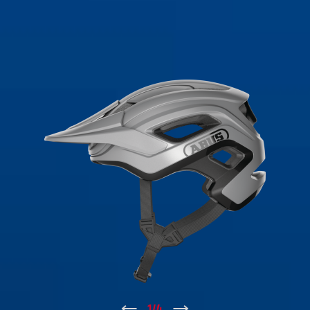
↑
1
/
4
↓