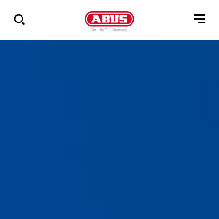
Összes
találat
mutatása