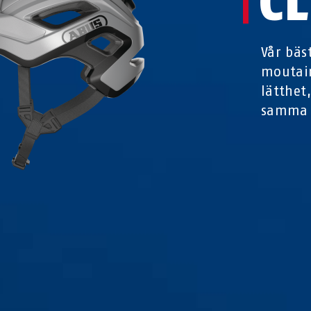
C
Vår bäs
moutain
lätthet
samma 