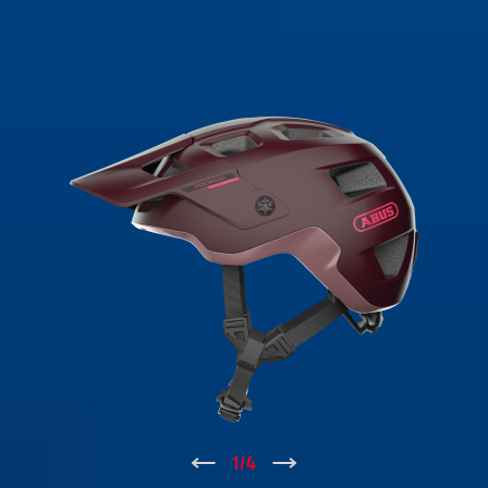
↑
1
/
4
↓