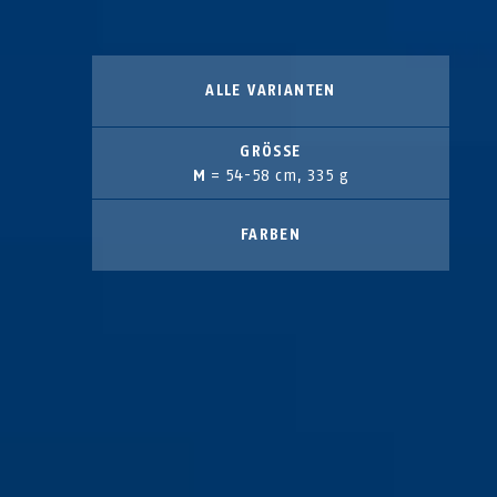
ALLE VARIANTEN
GRÖSSE
M
= 54-58 cm, 335 g
FARBEN