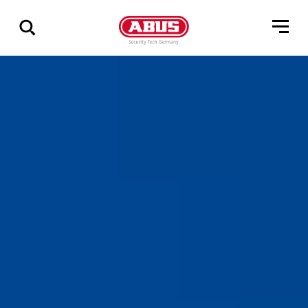
Zeige
alle
Ergebnisse