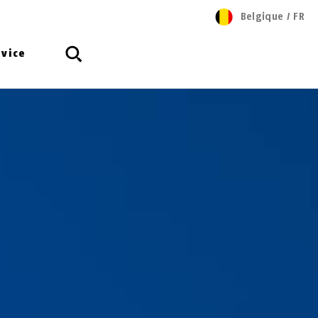
Belgique
/
FR
rvice