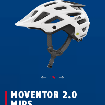
↑
1
/
4
↓
MOVENTOR 2.0
MIPS