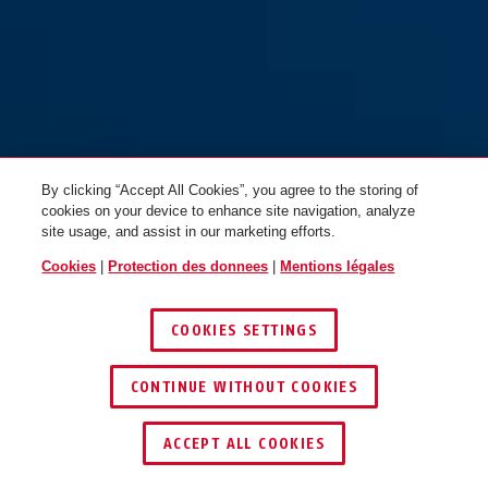
white L
S
By clicking “Accept All Cookies”, you agree to the storing of
pine green
concrete grey
cookies on your device to enhance site navigation, analyze
site usage, and assist in our marketing efforts.
Moventor 2.0 MIPS ash purple
Moventor 2.0 MIPS ash purple
Cookies
|
Protection des donnees
|
Mentions légales
M
L
COOKIES SETTINGS
CONTINUE WITHOUT COOKIES
ash purple
blush red
ACCEPT ALL COOKIES