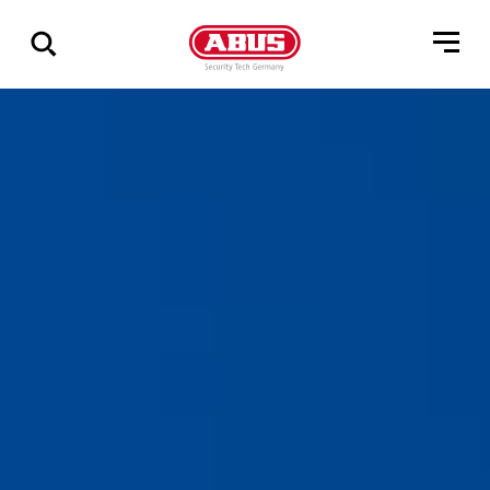
Összes
találat
mutatása