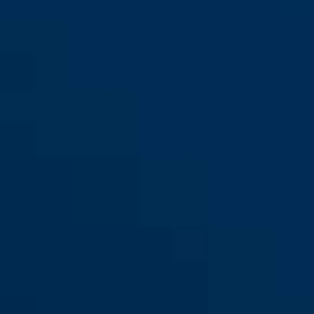
GRANIT™ 460/150HB300 +
black
GRANIT™ 460/150HB230 +
Tartó SH B
Tartó SH B