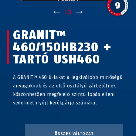
↑
1
/
3
↓
GRANIT™
460/150HB230 +
TARTÓ USH460
A GRANIT™ 460 U-lakat a legkiválóbb minőségű
anyagoknak és az első osztályú zárbetétnek
köszönhetően megfelelő szintű lopás elleni
védelmet nyújt kerékpárja számára.
ÖSSZES VÁLTOZAT