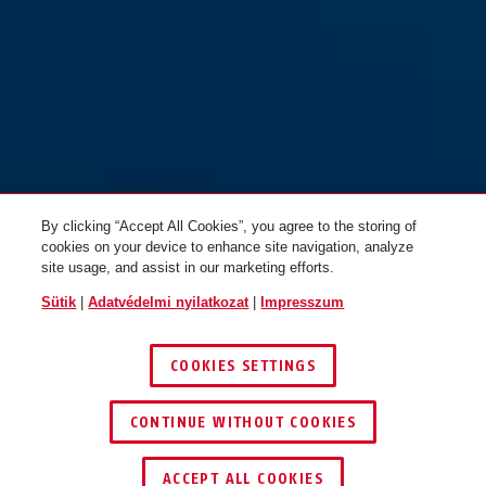
GRANIT™ 460/150HB230 +
GRANIT™ 460/150HB300 +
Tartó USH460
Tartó USH460
By clicking “Accept All Cookies”, you agree to the storing of
cookies on your device to enhance site navigation, analyze
site usage, and assist in our marketing efforts.
Sütik
|
Adatvédelmi nyilatkozat
|
Impresszum
COOKIES SETTINGS
CONTINUE WITHOUT COOKIES
KERESKEDŐ KERESÉSE
ACCEPT ALL COOKIES