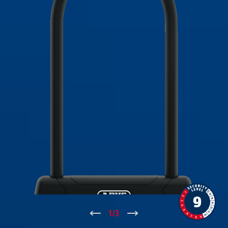
↑
1
/
3
↓