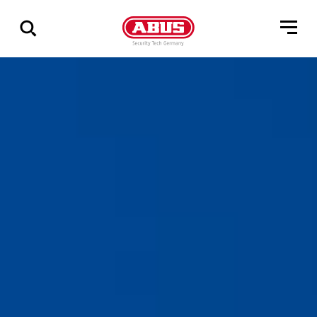
Zeige
alle
Ergebnisse