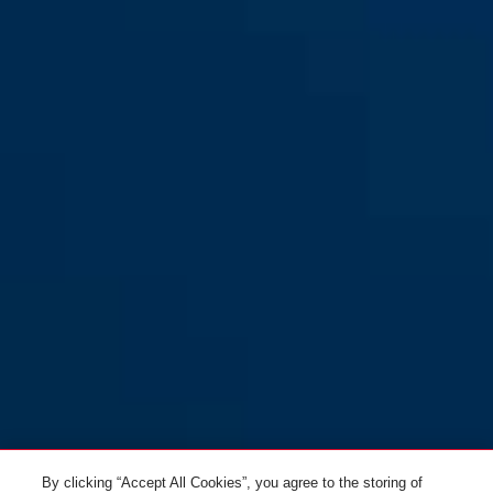
GRANIT™ 460/150HB300 +
black
GRANIT™ 460/150HB230 +
Halter SH B
Halter SH B
GRANIT™ 460/150HB230 +
GRANIT™ 460/150HB300 +
Halter USH460
Halter USH460
By clicking “Accept All Cookies”, you agree to the storing of