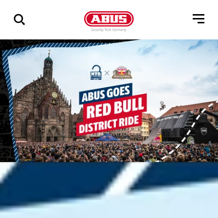
Összes
találat
mutatása