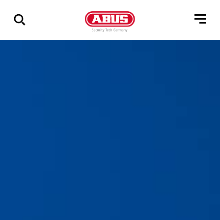
Összes
találat
mutatása