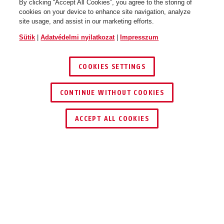
By clicking “Accept All Cookies”, you agree to the storing of
cookies on your device to enhance site navigation, analyze
site usage, and assist in our marketing efforts.
Sütik
|
Adatvédelmi nyilatkozat
|
Impresszum
COOKIES SETTINGS
CONTINUE WITHOUT COOKIES
KERESKEDŐ KERESÉSE
ACCEPT ALL COOKIES
ALKALMAZÁS ÉS HASZNÁLAT
LETÖLTÉSEK