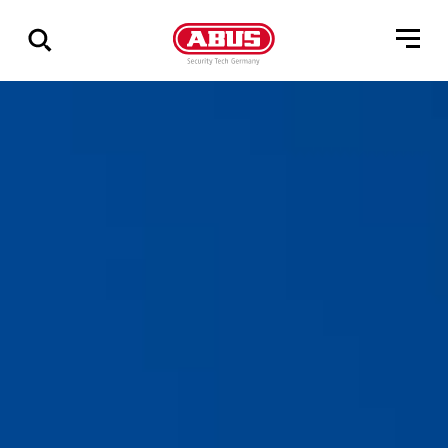
Összes
találat
mutatása