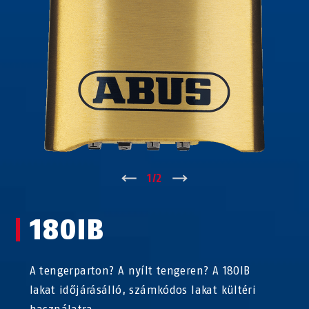
↑
1
/
2
↓
180IB
A tengerparton? A nyílt tengeren? A 180IB
lakat időjárásálló, számkódos lakat kültéri