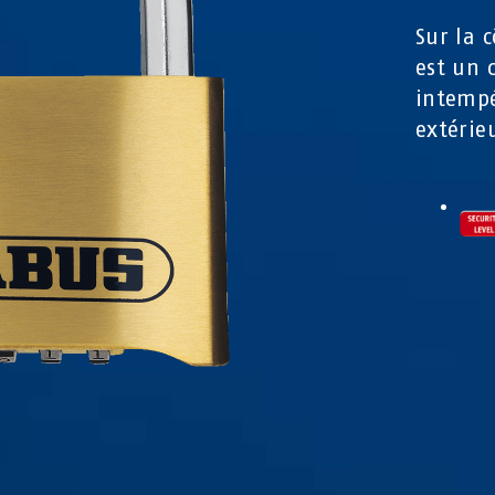
Sur la 
est un 
intempé
extérie