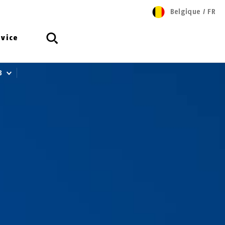
Belgique
/
FR
rvice
IB