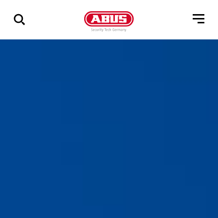
Összes
találat
mutatása