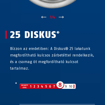
↑
1
/
4
↓
25 DISKUS
®
Bízzon az eredetiben: A Diskus® 25 lakatunk
megfordítható kulcsos zárbetéttel rendelkezik,
és a csomag öt megfordítható kulcsot
tartalmaz.