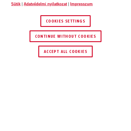
Sütik
|
Adatvédelmi nyilatkozat
|
Impresszum
COOKIES SETTINGS
CONTINUE WITHOUT COOKIES
KERESKEDŐ KERESÉSE
ACCEPT ALL COOKIES
Leírás
25 DISKUS
®
BÍZZON AZ
EREDETIBEN