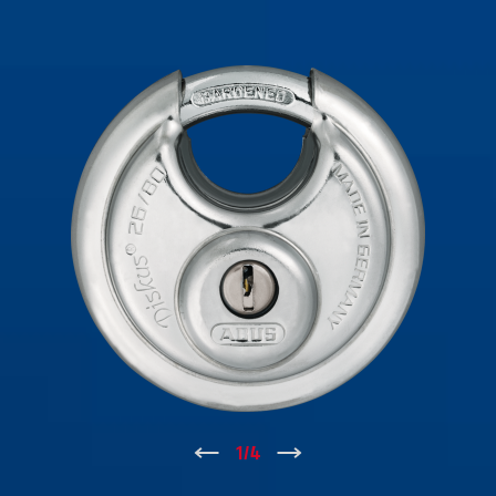
↑
1
/
4
↓