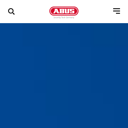
Összes
találat
mutatása