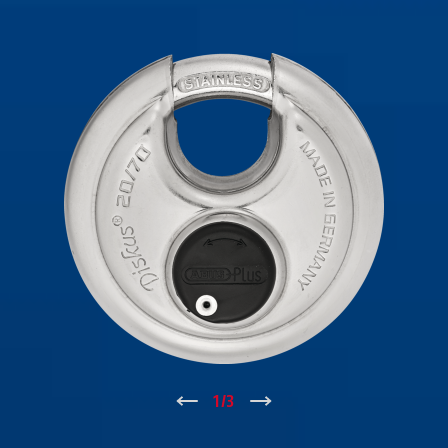
↑
1
/
3
↓