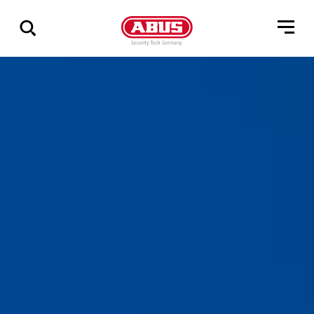
Összes
találat
mutatása