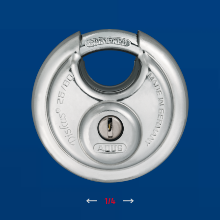
↑
1
/
4
↓