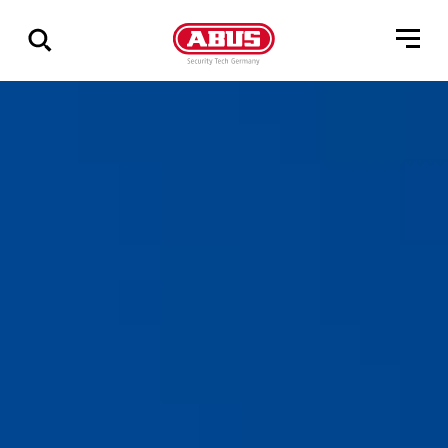
Összes
találat
mutatása