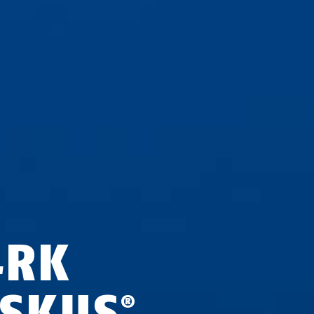
4RK
ISKUS
®