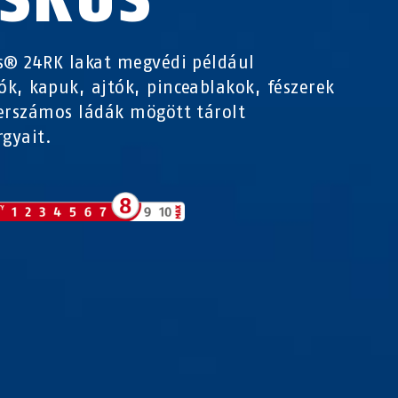
s® 24RK lakat megvédi például
k, kapuk, ajtók, pinceablakok, fészerek
erszámos ládák mögött tárolt
rgyait.