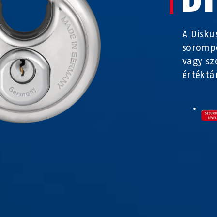
A Disku
sorompó
vagy sz
értéktá