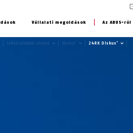
ldások
Vállalati megoldások
Az ABUS-ról
Lakatcsaládok szerint
Diskus
24RK Diskus
®
®